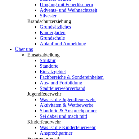
Umgang mit Feuerlöschern
Advents- und Weihnachtszeit
Silvester
Brandschutzerziehung
Grundsätzliches
Kindergarten
Grundschule
Ablauf und Anmeldung
Über uns
Einsatzabteilung
Struktur
Standorte
Einsatzgebiet
Fachbereiche & Sondereinheiten
Aus- und Fortbildung
Stadtfeuerwehrverband
Jugendfeuerwehr
Was ist die Jugendfeuerwehr
Aktivitäten & Wettbewerbe
Standorte & Ansprechpartner
Sei dabei und mach mit!
Kinderfeuerwehr
Was ist die Kinderfeuerwehr
Ansprechpartner
Feuerwehrmusik