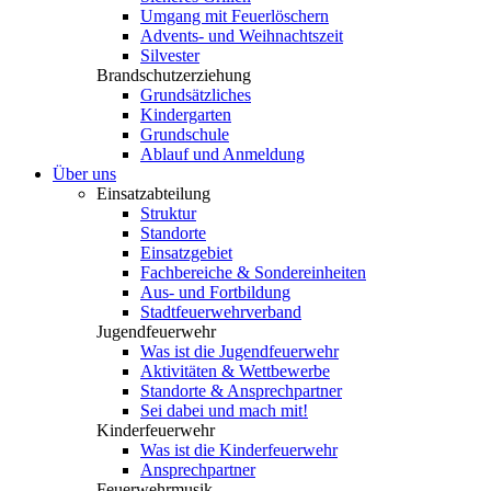
Umgang mit Feuerlöschern
Advents- und Weihnachtszeit
Silvester
Brandschutzerziehung
Grundsätzliches
Kindergarten
Grundschule
Ablauf und Anmeldung
Über uns
Einsatzabteilung
Struktur
Standorte
Einsatzgebiet
Fachbereiche & Sondereinheiten
Aus- und Fortbildung
Stadtfeuerwehrverband
Jugendfeuerwehr
Was ist die Jugendfeuerwehr
Aktivitäten & Wettbewerbe
Standorte & Ansprechpartner
Sei dabei und mach mit!
Kinderfeuerwehr
Was ist die Kinderfeuerwehr
Ansprechpartner
Feuerwehrmusik