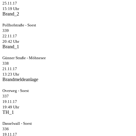
25.11.17
15:19 Uhr
Brand_2
Pollhofstraße - Soest
339
22.11.17
20:42 Uhr
Brand_1
Günner Straße - Möhnesee
338
21.11.17
13:23 Uhr
Brandmeldeanlage
Overweg - Soest
337
19.11.17
19:49 Uhr
TH_1
Dasselwall - Soest
336
19.11.17