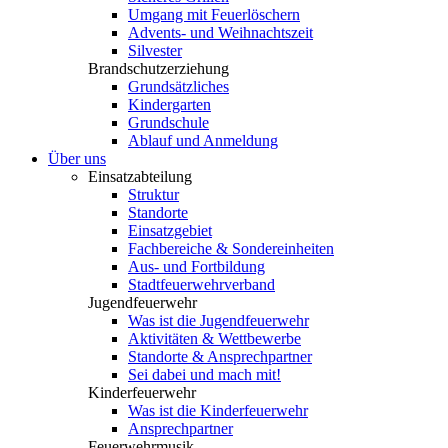
Umgang mit Feuerlöschern
Advents- und Weihnachtszeit
Silvester
Brandschutzerziehung
Grundsätzliches
Kindergarten
Grundschule
Ablauf und Anmeldung
Über uns
Einsatzabteilung
Struktur
Standorte
Einsatzgebiet
Fachbereiche & Sondereinheiten
Aus- und Fortbildung
Stadtfeuerwehrverband
Jugendfeuerwehr
Was ist die Jugendfeuerwehr
Aktivitäten & Wettbewerbe
Standorte & Ansprechpartner
Sei dabei und mach mit!
Kinderfeuerwehr
Was ist die Kinderfeuerwehr
Ansprechpartner
Feuerwehrmusik